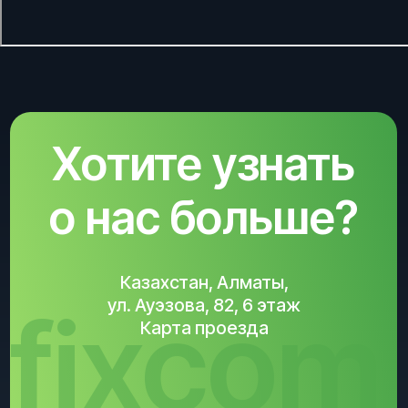
fixcom
Карта проезда
info@fixcom.kz
+7 700 357-30-73
Написать на Whatsapp
YouTube
Telegram
Instagram
Правовая информация
Вакансии
Партнерам
Разработка сайта