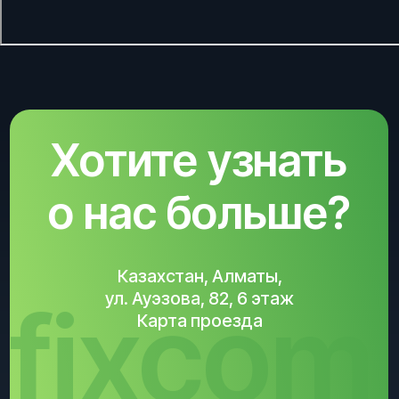
fixcom
Карта проезда
info@fixcom.kz
+7 700 357-30-73
Написать на Whatsapp
YouTube
Telegram
Instagram
Правовая информация
Вакансии
Партнерам
Разработка сайта