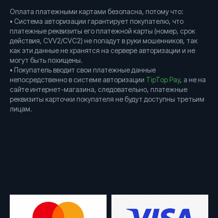
fixcom
Оплата платежными картами безопасна, потому что:
• Система авторизации гарантирует покупателю, что
платежные реквизиты его платежной карты (номер, срок
действия, CVV2/CVC2) не попадут в руки мошенников, так
info@fixcom.kz
как эти данные не хранятся на сервере авторизации и не
+7 700 357-30-73
могут быть похищены.
• Покупатель вводит свои платежные данные
непосредственно в системе авторизации
TipTop Pay
, а не на
сайте интернет-магазина, следовательно, платежные
Написать на Whatsapp
реквизиты карточки покупателя не будут доступны третьим
лицам.
YouTube
Telegram
Instagram
Правовая информация
Вакансии
Партнерам
Разработка сайта