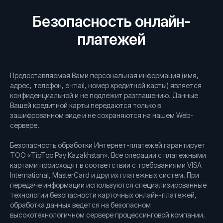
Безопасность онлайн-
платежей
Предоставляемая Вами персональная информация (имя,
адрес, телефон, e-mail, номер кредитной карты) является
конфиденциальной и не подлежит разглашению. Данные
Вашей кредитной карты передаются только в
зашифрованном виде и не сохраняются на нашем Web-
сервере.
Хотите узнать
Безопасность обработки Интернет-платежей гарантирует
ТОО «TipTop Pay Kazakhstan». Все операции с платежными
о нас больше?
картами происходят в соответствии с требованиями VISA
International, MasterCard и других платежных систем. При
передаче информации используются специализированные
Казахстан, Алматы,
технологии безопасности карточных онлайн-платежей,
ул. Ауэзова, 82, 6 этаж
обработка данных ведется на безопасном
Карта проезда
высокотехнологичном сервере процессинговой компании.