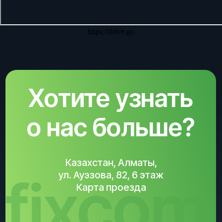
fixcom
Карта проезда
https://drive.go
info@fixcom.kz
+7 700 357-30-73
Написать на Whatsapp
YouTube
Telegram
Instagram
Правовая информация
Вакансии
Партнерам
Разработка сайта